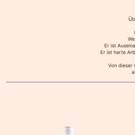
Üb
Wei
Er ist Ausein
Er ist harte Ar
Von dieser 
a