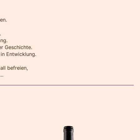
en.
.
ng.
er Geschichte.
 in Entwicklung.
ll befreien,
n…